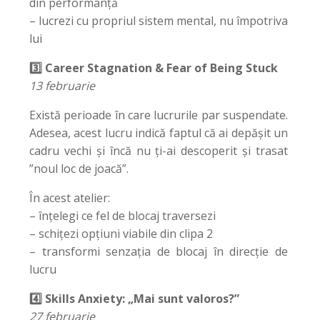
din performanță
– lucrezi cu propriul sistem mental, nu împotriva
lui
3️⃣ Career Stagnation & Fear of Being Stuck
13 februarie
Există perioade în care lucrurile par suspendate.
Adesea, acest lucru indică faptul că ai depășit un
cadru vechi și încă nu ți-ai descoperit și trasat
”noul loc de joacă”.
În acest atelier:
– înțelegi ce fel de blocaj traversezi
– schițezi opțiuni viabile din clipa 2
– transformi senzația de blocaj în direcție de
lucru
4️⃣ Skills Anxiety: „Mai sunt valoros?”
27 februarie