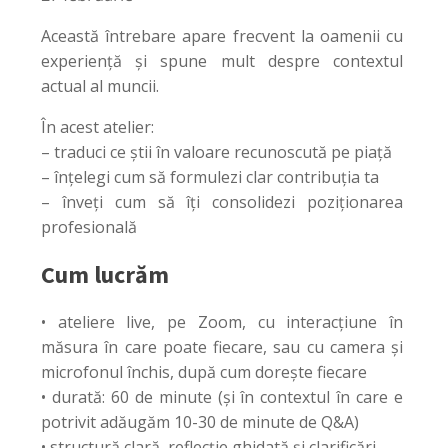
Această întrebare apare frecvent la oamenii cu
experiență și spune mult despre contextul
actual al muncii.
În acest atelier:
– traduci ce știi în valoare recunoscută pe piață
– înțelegi cum să formulezi clar contribuția ta
– înveți cum să îți consolidezi poziționarea
profesională
Cum lucrăm
• ateliere live, pe Zoom, cu interacțiune în
măsura în care poate fiecare, sau cu camera și
microfonul închis, după cum dorește fiecare
• durată: 60 de minute (și în contextul în care e
potrivit adăugăm 10-30 de minute de Q&A)
• structură clară, reflecție ghidată și clarificări