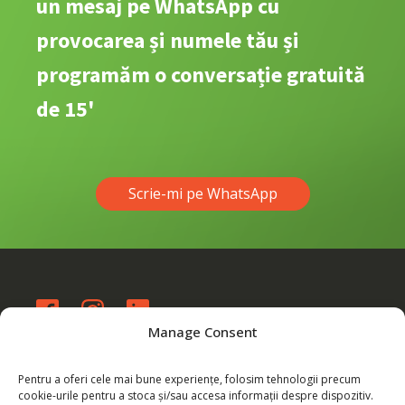
un mesaj pe WhatsApp cu
provocarea și numele tău și
programăm o conversație gratuită
de 15'
Scrie-mi pe WhatsApp
Manage Consent
eu@byarmina.com
WhatsApp: 0760 137 488
Pentru a oferi cele mai bune experiențe, folosim tehnologii precum
cookie-urile pentru a stoca și/sau accesa informații despre dispozitiv.