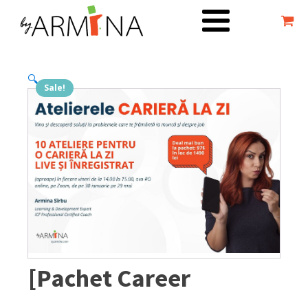
🔍
Sale!
[Pachet Career