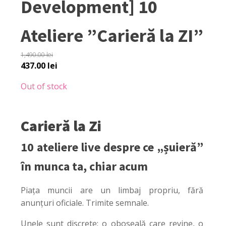
Development] 10
Ateliere ”Carieră la ZI”
1,490.00
lei
Original
Current
437.00
lei
price
price
Out of stock
was:
is:
1,490.00 lei.
437.00 lei.
Carieră la Zi
10 ateliere live despre ce „șuieră”
în munca ta, chiar acum
Piața muncii are un limbaj propriu, fără
anunțuri oficiale. Trimite semnale.
Unele sunt discrete: o oboseală care revine, o