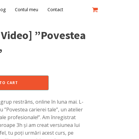
log
Contul meu
Contact
ă Video] ”Povestea
”
TO CART
 grup restrâns, online în luna mai. L-
 ”Povestea carierei tale”, un atelier
tale profesionale!”. Am înregistrat
aproape 3h și am creat versiunea lui
el, tu poți urmări acest curs, pe