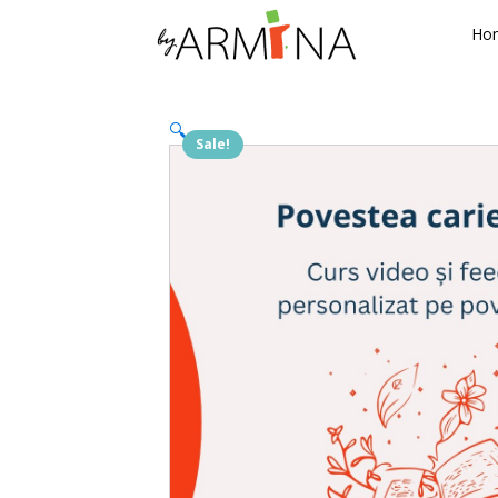
Ho
🔍
Sale!