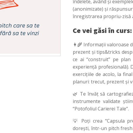
îndelete, având și exemplel
(anonimizate) și răspunsuri
înregistrarea propriu-zisă a
Ce vei găsi în curs:
👩‍🌾
Informații valoroase d
prezent și tips&tricks desp
ce ai “construit” pe plan
experiență profesională). D
exercițiile de acolo, la fin
planuri: trecut, prezent și vi
🌿 Te învăț să cartografiez
instrumente validate știin
“Potofoliul Carierei Tale”.
💡 Poți crea “Capsula prez
dorești, într-un pitch fre