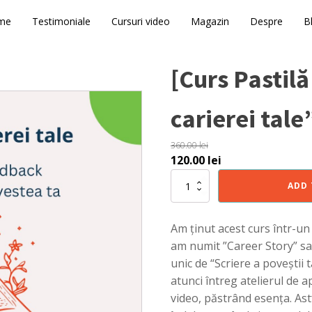
me
Testimoniale
Cursuri video
Magazin
Despre
B
[Curs Pastil
carierei tale
360.00
lei
Original
Current
120.00
lei
price
price
[Curs
ADD 
was:
is:
Pastilă
Video]
360.00 lei.
120.00 lei.
”Povestea
Am ținut acest curs într-un
carierei
am numit ”Career Story” sau
tale”
quantity
unic de “Scriere a poveștii 
atunci întreg atelierul de 
video, păstrând esența. Astf