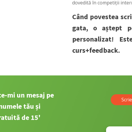
dovedită în competiții inte
Când povestea scri
gata, o aștept p
personalizat! Es
curs+feedback.
ite-mi un mesaj pe
Scri
numele tău și
atuită de 15'