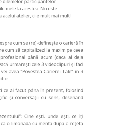
e dilemelor participantelor
le mele la acestea. Nu este
 acelui atelier, ci e mult mai mult!
espre cum se (re)-definește o carieră în
re cum să capitalizezi la maxim pe ceea
 profesional până acum (dacă ai deja
acă urmărești cele 3 videoclipuri și faci
al vei avea “Povestea Carierei Tale” în 3
itor.
i ce ai făcut până în prezent, folosind
țific și conversații cu sens, desenând
entului”: Cine ești, unde ești, ce îți
sh ca o limonadă cu mentă după o rețetă