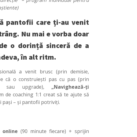
 direcție” – program individual pentru
știente)
ă pantofii care ți-au venit
strâng. Nu mai e vorba doar
 de o dorință sinceră de a
deva, în alt ritm.
sională a venit brusc (prin demisie,
fie că o construiești pas cu pas (prin
cing sau upgrade),
„Navighează-ți
 de coaching 1:1 creat să te ajute să
pași – și pantofii potriviți.
e online
(90 minute fiecare) + sprijin