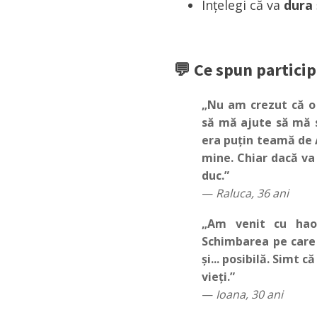
Înțelegi că va
dura ș
💬 Ce spun particip
„Nu am crezut că o
să mă ajute să mă 
era puțin teamă de 
mine. Chiar dacă va
duc.”
—
Raluca, 36 ani
„Am venit cu hao
Schimbarea pe care
și... posibilă. Simt c
vieți.”
—
Ioana, 30 ani