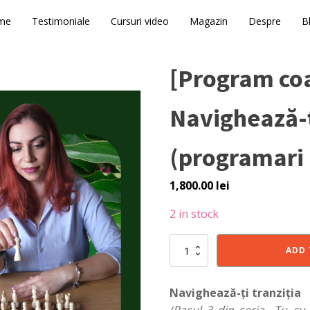
me
Testimoniale
Cursuri video
Magazin
Despre
B
[Program coa
Navighează-ț
(programari 
1,800.00
lei
2 in stock
[Program
ADD 
coaching
individual]
Navighează-
Navighează-ți tranziția
ți