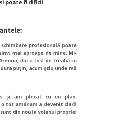
i poate fi dificil
antele:
 schimbare profesională poate
simt mai aproape de mine. Mi-
Armina, dar a fost de treabă cu
 dura puțin, acum știu unde mă
s și am plecat cu un plan.
 o tot amânam a devenit clară
ă sunt din nou la volanul propriei