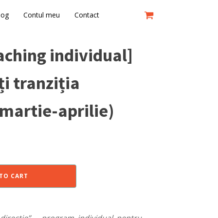
log
Contul meu
Contact
ching individual]
i tranziția
martie-aprilie)
TO CART