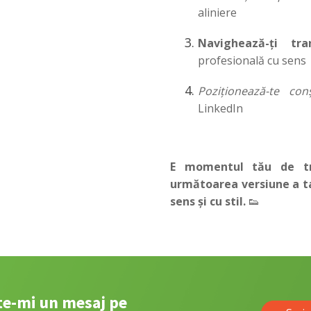
aliniere
Navighează-ți tran
profesională cu sens
Poziționează-te conș
LinkedIn
E momentul tău de tr
următoarea versiune a ta
sens și cu stil.
👟
ite-mi un mesaj pe