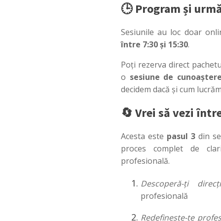
🕒 Program și următ
Sesiunile au loc doar onl
între 7:30 și 15:30
.
Poți rezerva direct pachet
o
sesiune de cunoașter
decidem dacă și cum lucră
🔄 Vrei să vezi înt
Acesta este
pasul 3
din se
proces complet de clarif
profesională.
Descoperă-ți direcț
profesională
Redefinește-te profes