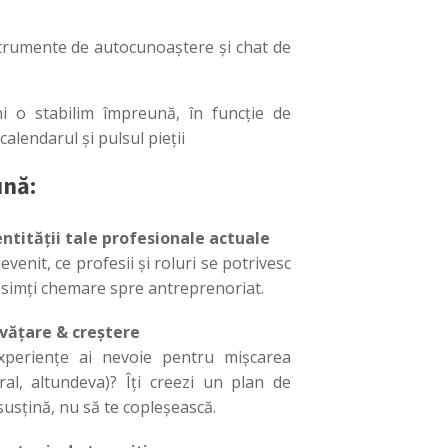
instrumente de autocunoaștere și chat de
i o stabilim împreună, în funcție de
calendarul și pulsul pieții
ună:
ntității tale profesionale actuale
evenit, ce profesii și roluri se potrivesc
ă simți chemare spre antreprenoriat.
nvățare & creștere
periențe ai nevoie pentru mișcarea
ral, altundeva)? Îți creezi un plan de
susțină, nu să te copleșească.