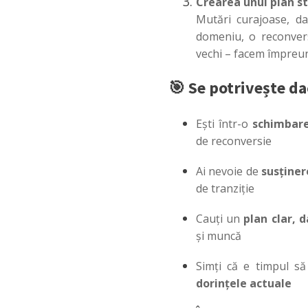
Crearea unui plan st
Mutări curajoase, da
domeniu, o reconvers
vechi – facem împreună
🎯 Se potrivește da
Ești într-o
schimbare
de reconversie
Ai nevoie de
susținer
de tranziție
Cauți un
plan clar, d
și muncă
Simți că e timpul s
dorințele actuale