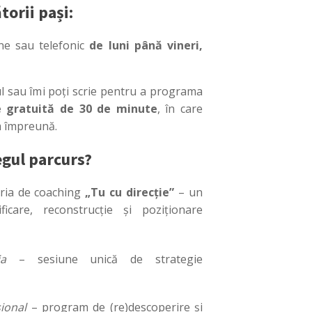
orii pași:
ine sau telefonic
de luni până vineri,
ul sau îmi poți scrie pentru a programa
e gratuită de 30 de minute
, în care
m împreună.
regul parcurs?
ria de coaching
„Tu cu direcție”
– un
icare, reconstrucție și poziționare
ia
– sesiune unică de strategie
ional
– program de (re)descoperire și