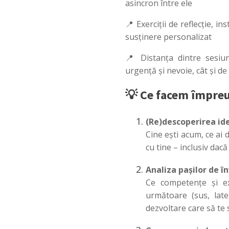
asincron între ele
📍 Exerciții de reflecție, 
susținere personalizat
📍 Distanța dintre sesiun
urgență și nevoie, cât și de 
💡 Ce facem împre
(Re)descoperirea ide
Cine ești acum, ce ai d
cu tine – inclusiv dac
Analiza pașilor de î
Ce competențe și ex
următoare (sus, late
dezvoltare care să te 