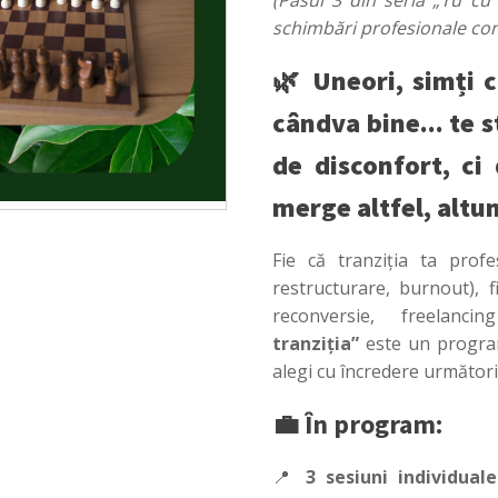
(Pasul 3 din seria „Tu cu
tranziția
(programari
schimbări profesionale con
martie-
aprilie)
🌿
Uneori, simți c
quantity
cândva bine... te 
de disconfort, ci
merge altfel, altun
Fie că tranziția ta profe
restructurare, burnout), 
reconversie, freelan
tranziția”
este un program
alegi cu încredere următorii 
💼 În program:
📍
3 sesiuni individual