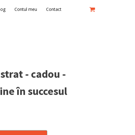
log
Contul meu
Contact
istrat - cadou -
ine în succesul