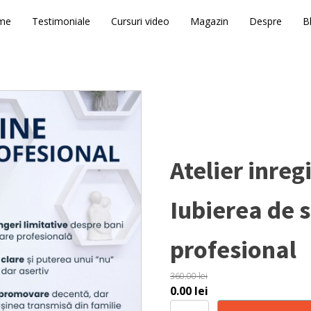
me
Testimoniale
Cursuri video
Magazin
Despre
B
Atelier inreg
Iubierea de s
profesional
360.00
lei
Original
Current
0.00
lei
price
price