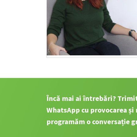
Încă mai ai întrebări? Trim
WhatsApp cu provocarea și 
programăm o conversație gr