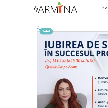
Ho
🔍
Sale!