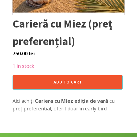
Carieră cu Miez (preț
preferențial)
750.00
lei
1 in stock
Carieră
ADD TO CART
cu
Miez
(preț
Aici achiți
Cariera cu Miez ediția de vară
cu
preferențial)
preț preferențial, oferit doar în early bird
quantity