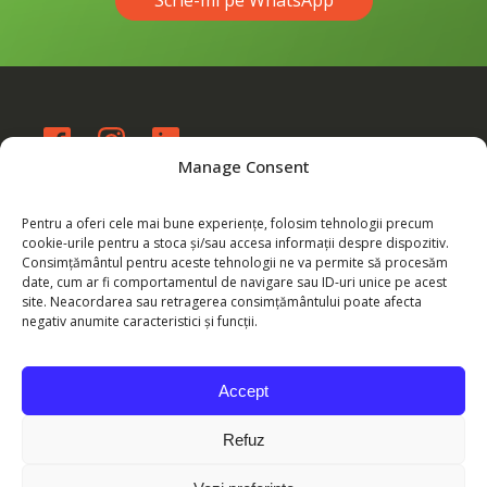
Scrie-mi pe WhatsApp
Manage Consent
eu@byarmina.com
WhatsApp: 0760 137 488
Pentru a oferi cele mai bune experiențe, folosim tehnologii precum
cookie-urile pentru a stoca și/sau accesa informații despre dispozitiv.
Consimțământul pentru aceste tehnologii ne va permite să procesăm
date, cum ar fi comportamentul de navigare sau ID-uri unice pe acest
Plătește online
site. Neacordarea sau retragerea consimțământului poate afecta
negativ anumite caracteristici și funcții.
Echipa ByArmina - SC CRB
COMERTRANSCONSULT SRL
Accept
Refuz