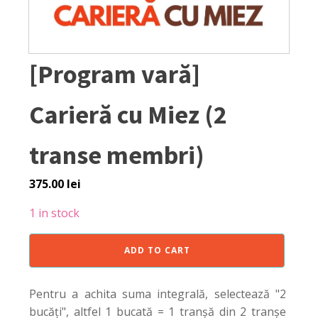
[Program vară]
Carieră cu Miez (2
transe membri)
375.00
lei
1 in stock
[Program
ADD TO CART
vară]
Carieră
cu
Pentru a achita suma integrală, selectează "2
Miez
bucăți", altfel 1 bucată = 1 tranșă din 2 tranșe
(2