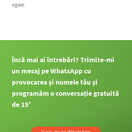
transe
egale.
membri)
quantity
Încă mai ai întrebări? Trimite-mi
un mesaj pe WhatsApp cu
provocarea și numele tău și
programăm o conversație gratuită
de 15'