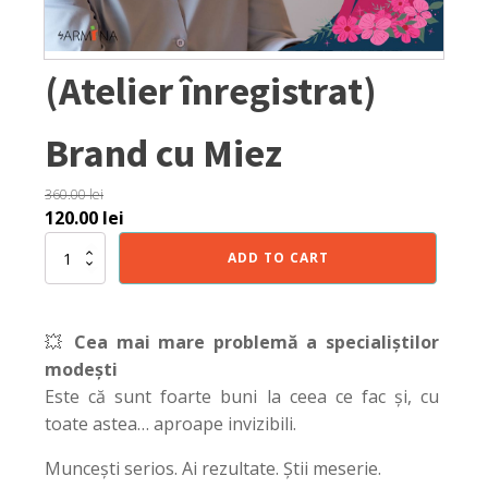
(Atelier înregistrat)
Brand cu Miez
360.00
lei
Original
Current
120.00
lei
price
price
(Atelier
ADD TO CART
was:
is:
înregistrat)
Brand
360.00 lei.
120.00 lei.
cu
Miez
💥
Cea mai mare problemă a specialiștilor
quantity
modești
Este că sunt foarte buni la ceea ce fac și, cu
toate astea… aproape invizibili.
Muncești serios. Ai rezultate. Știi meserie.