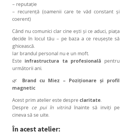
– reputație
– recurență (oamenii care te văd constant și
coerent)
Când nu comunici clar cine ești și ce aduci, piața
decide în locul tău – pe baza a ce reușește să
ghicească.
Iar brandul personal nu e un moft.
Este
infrastructura ta profesională
pentru
următorii ani.
🌿
Brand cu Miez – Poziționare și profil
magnetic
Acest prim atelier este despre
claritate
.
Despre
ce pui în vitrină
înainte să inviți pe
cineva să se uite.
În acest atelier: