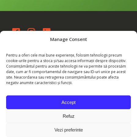
Manage Consent
eu@byarmina.com
WhatsApp: 0760 137 488
Pentru a oferi cele mai bune experiențe, folosim tehnologii precum
cookie-urile pentru a stoca și/sau accesa informații despre dispozitiv.
Consimțământul pentru aceste tehnologii ne va permite să procesăm
date, cum ar fi comportamentul de navigare sau ID-uri unice pe acest
Plătește online
site. Neacordarea sau retragerea consimțământului poate afecta
negativ anumite caracteristici și funcții.
Echipa ByArmina - SC CRB
COMERTRANSCONSULT SRL
Accept
Refuz
Copyright 2020 - 2024 byArmina.com | byArmina.com
Vezi preferinte