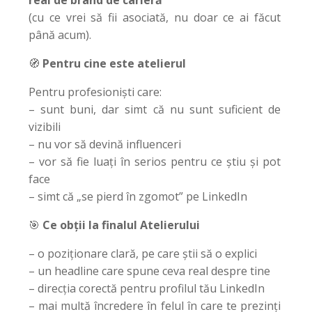
real de brand de carieră
(cu ce vrei să fii asociată, nu doar ce ai făcut
până acum).
🧭
Pentru cine este atelierul
Pentru profesioniști care:
– sunt buni, dar simt că nu sunt suficient de
vizibili
– nu vor să devină influenceri
– vor să fie luați în serios pentru ce știu și pot
face
– simt că „se pierd în zgomot” pe LinkedIn
🎯
Ce obții la finalul Atelierului
– o poziționare clară, pe care știi să o explici
– un headline care spune ceva real despre tine
– direcția corectă pentru profilul tău LinkedIn
– mai multă încredere în felul în care te prezinți