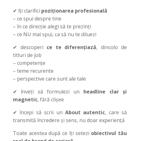
✔ îți clarifici
poziționarea profesională
– ce spui despre tine
– în ce direcție alegi să te prezinți
– ce NU mai spui, ca să nu te diluezi
✔ descoperi
ce te diferențiază
, dincolo de
titluri de job
– competențe
– teme recurente
– perspective care sunt ale tale
✔ înveți să formulezi un
headline clar și
magnetic
, fără clișee
✔ începi să scrii un
About autentic
, care să
transmită încredere și sens, nu doar experiență
Toate acestea după ce îți setezi
obiectivul tău