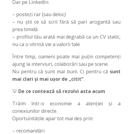
Dar pe LinkedIn:
– postezi rar (sau deloc)
– nu știi ce să scrii fără să pari arogantă sau
prea timidă
– profilul tău arată mai degrabă ca un CV static,
nu ca o vitrină vie a valorii tale
Între timp, oameni poate mai puțin competenți
ajung la interviuri, colaborări sau pe scene.
Nu pentru că sunt mai buni. Ci pentru că
sunt
mai clari și mai ușor de „citit”
.
💡
De ce contează să rezolvi asta acum
Trăim într-o economie a atenției și a
conexiunilor directe.
Oportunitățile apar tot mai des prin:
– recomandări