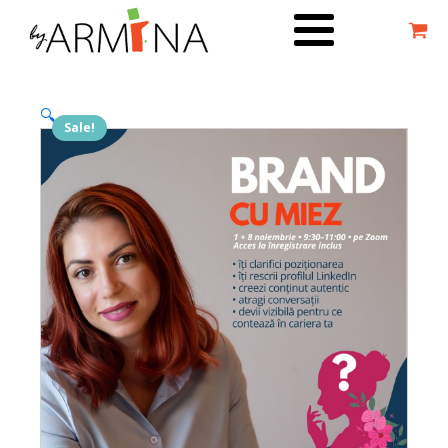
🔍
Sale!