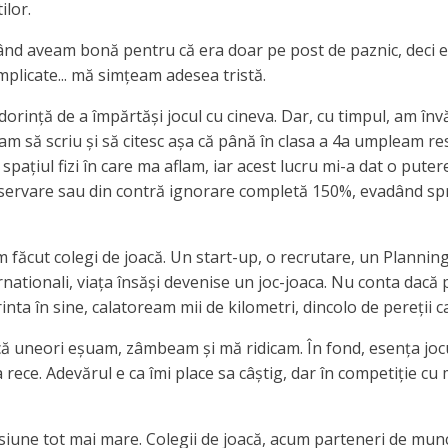
ilor.
când aveam bonă pentru că era doar pe post de paznic, deci e
plicate... mă simțeam adesea tristă.
orință de a împărtăși jocul cu cineva. Dar, cu timpul, am în
știam să scriu și să citesc așa că până în clasa a 4a umpleam 
 spațiul fizi în care ma aflam, iar acest lucru mi-a dat o put
observare sau din contră ignorare completă 150%, evadând sp
 făcut colegi de joacă. Un start-up, o recrutare, un Planning 
ernationali, viața însăși devenise un joc-joaca. Nu conta dac
nta în sine, calatoream mii de kilometri, dincolo de pereții c
că uneori eșuam, zâmbeam și mă ridicam. În fond, esența jocul
ece. Adevărul e ca îmi place sa câștig, dar în competiție cu 
siune tot mai mare. Colegii de joacă, acum parteneri de mun