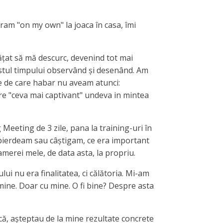
ram "on my own" la joaca în casa, îmi
vățat să mă descurc, devenind tot mai
restul timpului observând și desenând. Am
ere de care habar nu aveam atunci:
re "ceva mai captivant" undeva in mintea
Meeting de 3 zile, pana la training-uri în
ă pierdeam sau câștigam, ce era important
amerei mele, de data asta, la propriu.
ui nu era finalitatea, ci călătoria. Mi-am
mine. Doar cu mine. O fi bine? Despre asta
că, așteptau de la mine rezultate concrete