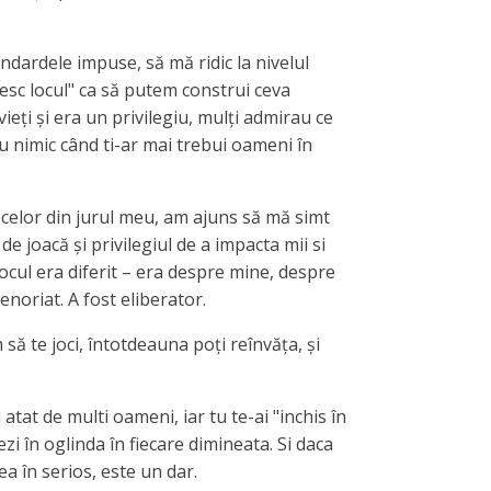
dardele impuse, să mă ridic la nivelul
nțesc locul" ca să putem construi ceva
ieți și era un privilegiu, mulți admirau ce
u nimic când ti-ar mai trebui oameni în
 celor din jurul meu, am ajuns să mă simt
e joacă și privilegiul de a impacta mii si
ocul era diferit – era despre mine, despre
noriat. A fost eliberator.
 să te joci, întotdeauna poți reînvăța, și
 atat de multi oameni, iar tu te-ai "inchis în
vezi în oglinda în fiecare dimineata. Si daca
rea în serios, este un dar.