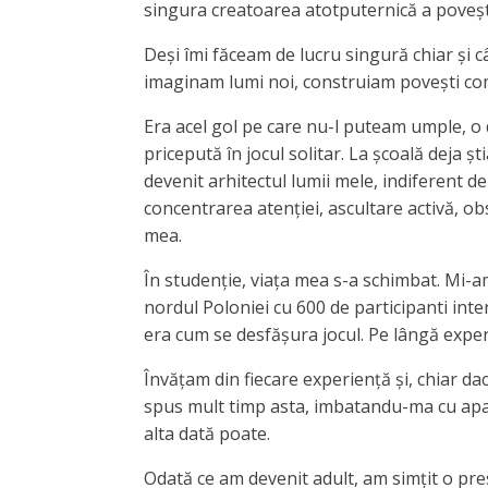
singura creatoarea atotputernică a poveșt
Deși îmi făceam de lucru singură chiar și 
imaginam lumi noi, construiam povești com
Era acel gol pe care
nu-l puteam umple, o d
pricepută în jocul solitar. La școală deja 
devenit arhitectul lumii mele, indiferent de
concentrarea atenției, ascultare activă, 
mea.
În studenție, viața mea s-a schimbat. Mi-am
nordul Poloniei cu 600 de participanti int
era cum se desfășura jocul. Pe lângă experi
Învățam din fiecare experiență și, chiar da
spus mult timp asta, imbatandu-ma cu apa r
alta dată poate.
Odată ce am devenit adult, am simțit o pre