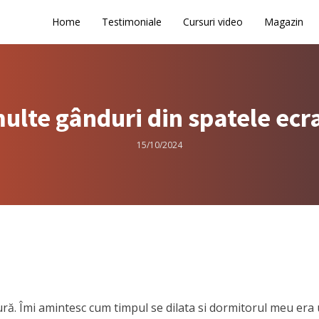
Home
Testimoniale
Cursuri video
Magazin
ulte gânduri din spatele ecr
15/10/2024
ă. Îmi amintesc cum timpul se dilata si dormitorul meu era u