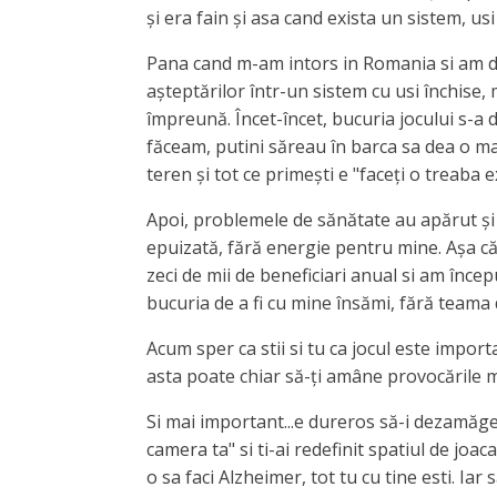
și era fain și asa cand exista un sistem, us
Pana cand m-am intors in Romania si am da
așteptărilor într-un sistem cu usi închise, 
împreună. Încet-încet, bucuria jocului s-a 
făceam, putini săreau în barca sa dea o ma
teren și tot ce primești e "faceți o treaba 
Apoi, problemele de sănătate au apărut și 
epuizată, fără energie pentru mine. Așa că 
zeci de mii de beneficiari anual si am înce
bucuria de a fi cu mine însămi, fără teama 
Acum sper ca stii si tu ca jocul este importa
asta poate chiar să-ți amâne provocările m
Si mai important...e dureros să-i dezamăgești
camera ta" si ti-ai redefinit spatiul de joac
o sa faci Alzheimer, tot tu cu tine esti. Iar 