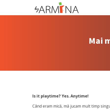
Mai m
Is it playtime? Yes. Anytime!
Când eram mică, mă jucam mult timp singur