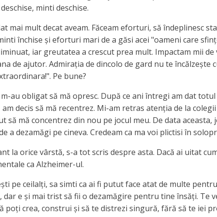
i deschise, minti deschise.
t mai mult decat aveam. Făceam eforturi, să îndeplinesc stan
minti închise și eforturi mari de a găsi acei "oameni care sfi
diminuat, iar greutatea a crescut prea mult. Impactam mii de v
na de ajutor. Admirația de dincolo de gard nu te încălzește c
extraordinara!". Pe bune?
m-au obligat să mă opresc. După ce ani întregi am dat totul
am decis să mă recentrez. Mi-am retras atenția de la colegii d
put să mă concentrez din nou pe jocul meu. De data aceasta, j
de a dezamăgi pe cineva. Credeam ca ma voi plictisi în solopre
nt la orice vârstă, s-a tot scris despre asta. Dacă ai uitat cum
entale ca Alzheimer-ul.
 pe ceilalți, sa simti ca ai fi putut face atat de multe pentru
a, dar e și mai trist să fii o dezamăgire pentru tine însăți. Te 
să poți crea, construi și să te distrezi singură, fără să te iei p