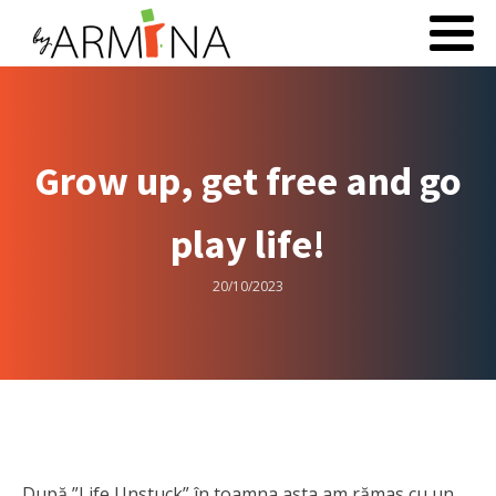
Grow up, get free and go
play life!
20/10/2023
După ”Life Unstuck” în toamna asta am rămas cu un