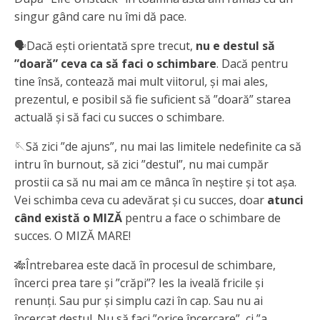
singur gând care nu îmi dă pace.
🗣Dacă ești orientată spre trecut,
nu e destul să
”doară” ceva ca să faci o schimbare
. Dacă pentru
tine însă, contează mai mult viitorul, și mai ales,
prezentul, e posibil să fie suficient să ”doară” starea
actuală și să faci cu succes o schimbare.
🪡Să zici ”de ajuns”, nu mai las limitele nedefinite ca să
intru în burnout, să zici ”destul”, nu mai cumpăr
prostii ca să nu mai am ce mânca în neștire și tot așa.
Vei schimba ceva cu adevărat și cu succes, doar
atunci
când există o MIZĂ
pentru a face o schimbare de
succes. O MIZĂ MARE!
🎋Întrebarea este dacă în procesul de schimbare,
încerci prea tare și ”crăpi”? Ies la iveală fricile și
renunți. Sau pur și simplu cazi în cap. Sau nu ai
încercat destul. Nu să faci ”orice încercare”, ci ”a