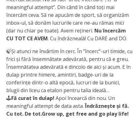
meaningful attempt”. Din când în când toți mai
încercăm ceva. Să ne apucăm de sport, să organizăm
inbox-ul, să donăm lucrurile care ne-au rămas mici
(dar nu chiar pe toate). Avem rețineri.
Nu încercăm
CU TOT CE AVEM
. Cu îndrăzneală! Cu DARE and DO.
🍃Și atunci ne învârtim în cerc. În ”încerc”-uri timide, cu
frici și fără însemnătate adevărată, pentru că e greu.
Însemnătatea adevărată e dincolo de aici și acum. E în
dulap printre himere, amintiri, badge-uri de la
conferințe dintr-o altă epocă, lucruri de la bunici,
blugii din liceu ca etalon pentru talia ideală…
🕹
Fă curat în dulap!
Apoi încearcă din nou. Un
meaningful attempt de data asta.
Îndrăznește și fă.
Cu tot. De tot.
Grow up, get free and go play life!