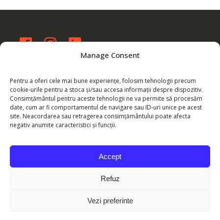
Manage Consent
eu@byarmina.com
WhatsApp: 0760 137 488
Pentru a oferi cele mai bune experiențe, folosim tehnologii precum
cookie-urile pentru a stoca și/sau accesa informații despre dispozitiv.
Consimțământul pentru aceste tehnologii ne va permite să procesăm
date, cum ar fi comportamentul de navigare sau ID-uri unice pe acest
Plătește online
site. Neacordarea sau retragerea consimțământului poate afecta
negativ anumite caracteristici și funcții.
Echipa ByArmina - SC CRB
COMERTRANSCONSULT SRL
Accept
Refuz
Copyright 2020 - 2024 byArmina.com | byArmina.com
Vezi preferinte
foloseste cookie-uri |
Termeni și condiții
|