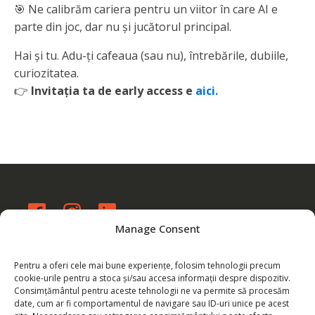
🎯 Ne calibrăm cariera pentru un viitor în care AI e
parte din joc, dar nu și jucătorul principal.
Hai și tu. Adu-ți cafeaua (sau nu), întrebările, dubiile,
curiozitatea.
👉
Invitația ta de early access
e
aici.
Manage Consent
eu@byarmina.com
WhatsApp: 0760 137 488
Pentru a oferi cele mai bune experiențe, folosim tehnologii precum
cookie-urile pentru a stoca și/sau accesa informații despre dispozitiv.
Consimțământul pentru aceste tehnologii ne va permite să procesăm
date, cum ar fi comportamentul de navigare sau ID-uri unice pe acest
Plătește online