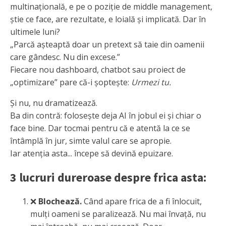
multinațională, e pe o poziție de middle management,
știe ce face, are rezultate, e loială și implicată. Dar în
ultimele luni?
„Parcă așteaptă doar un pretext să taie din oamenii
care gândesc. Nu din excese.”
Fiecare nou dashboard, chatbot sau proiect de
„optimizare” pare că-i șoptește:
Urmezi tu.
Și nu, nu dramatizează.
Ba din contră: folosește deja AI în jobul ei și chiar o
face bine. Dar tocmai pentru că e atentă la ce se
întâmplă în jur, simte valul care se apropie.
Iar atenția asta... începe să devină epuizare.
3 lucruri dureroase despre frica asta:
❌
Blochează.
Când apare frica de a fi înlocuit,
mulți oameni se paralizează. Nu mai învață, nu