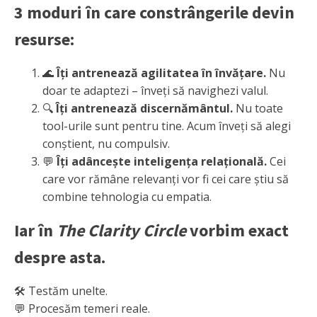
3 moduri în care constrângerile devin
resurse:
🌊
Îți antrenează agilitatea în învățare.
Nu
doar te adaptezi – înveți să navighezi valul.
🔍
Îți antrenează discernământul.
Nu toate
tool-urile sunt pentru tine. Acum înveți să alegi
conștient, nu compulsiv.
💬
Îți adâncește inteligența relațională.
Cei
care vor rămâne relevanți vor fi cei care știu să
combine tehnologia cu empatia.
Iar în
The Clarity Circle
vorbim exact
despre asta.
🛠️ Testăm unelte.
💬 Procesăm temeri reale.