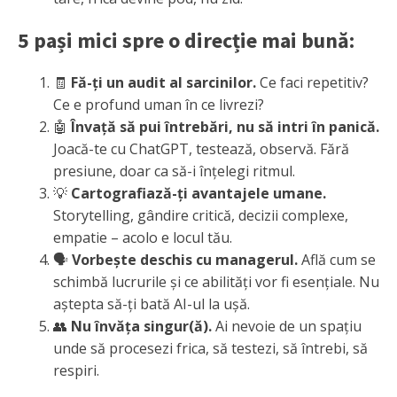
5 pași mici spre o direcție mai bună:
🧾
Fă-ți un audit al sarcinilor.
Ce faci repetitiv?
Ce e profund uman în ce livrezi?
🤖
Învață să pui întrebări, nu să intri în panică.
Joacă-te cu ChatGPT, testează, observă. Fără
presiune, doar ca să-i înțelegi ritmul.
💡
Cartografiază-ți avantajele umane.
Storytelling, gândire critică, decizii complexe,
empatie – acolo e locul tău.
🗣️
Vorbește deschis cu managerul.
Află cum se
schimbă lucrurile și ce abilități vor fi esențiale. Nu
aștepta să-ți bată AI-ul la ușă.
👥
Nu învăța singur(ă).
Ai nevoie de un spațiu
unde să procesezi frica, să testezi, să întrebi, să
respiri.