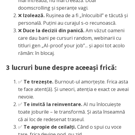
mai întreabă, nu mai creează. Doar
doomscrolling și speranțe vagi.
❌
Izolează.
Rușinea de a fi „înlocuibil” e tăcută și
personală. Puțini au curajul s-o recunoască.
❌
Duce la decizii din panică.
Am văzut oameni
care dau bani pe cursuri random, webinarii cu
titluri gen „AI-proof your job”... și apoi tot acolo
rămân: în blocaj.
3 lucruri bune despre aceeași frică:
✅
Te trezește.
Burnout-ul amorțește. Frica asta
te face atent(ă). Și uneori, atenția e exact ce aveai
nevoie.
✅
Te invită la reinventare.
AI nu înlocuiește
toate joburile – le transformă. Și asta înseamnă
că ai loc de redesenat traseul.
✅
Te apropie de ceilalți.
Când o spui cu voce
tare, frica devine pod, nu zid.