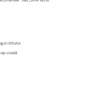
„recomandat” sau „bine văzut”.
ul cititului.
s cap-coadă