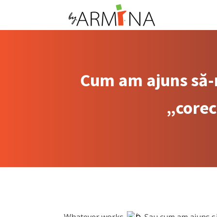
Cum am ajuns să-m
„corec