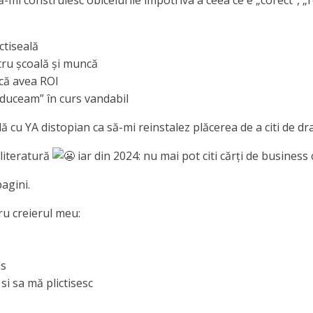
mi construiesc obiceiurile împotriva a ceea ce e „corect”, 
ctiseală
ntru școală și muncă
acă avea ROI
duceam” în curs vandabil
cu YA distopian ca să-mi reinstalez plăcerea de a citi de drag
literatură
iar din 2024: nu mai pot citi cărți de busines
pagini.
u creierul meu:
ls
 si sa mă plictisesc