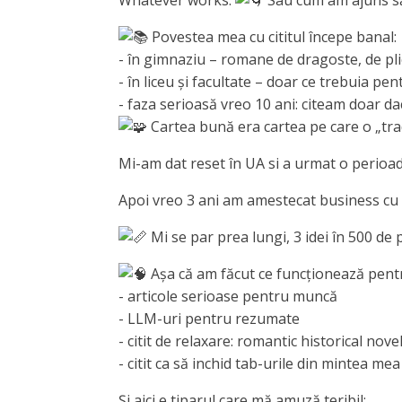
Whatever works.
Sau cum am ajuns să-
Povestea mea cu cititul începe banal:
- în gimnaziu – romane de dragoste, de pli
- în liceu și facultate – doar ce trebuia pe
- faza serioasă vreo 10 ani: citeam doar d
Cartea bună era cartea pe care o „tra
Mi-am dat reset în UA si a urmat o perioadă 
Apoi vreo 3 ani am amestecat business cu 
Mi se par prea lungi, 3 idei în 500 de 
Așa că am făcut ce funcționează pentr
- articole serioase pentru muncă
- LLM-uri pentru rezumate
- citit de relaxare: romantic historical nove
- citit ca să inchid tab-urile din mintea mea
Și aici e tiparul care mă amuză teribil: