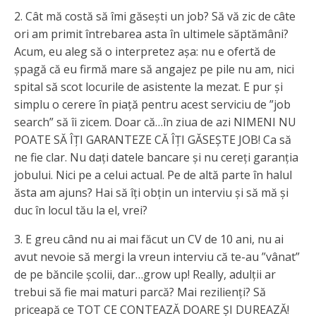
2. Cât mă costă să îmi găsești un job? Să vă zic de câte
ori am primit întrebarea asta în ultimele săptămâni?
Acum, eu aleg să o interpretez așa: nu e ofertă de
șpagă că eu firmă mare să angajez pe pile nu am, nici
spital să scot locurile de asistente la mezat. E pur și
simplu o cerere în piață pentru acest serviciu de ”job
search” să îi zicem. Doar că…în ziua de azi NIMENI NU
POATE SĂ ÎȚI GARANTEZE CĂ ÎȚI GĂSEȘTE JOB! Ca să
ne fie clar. Nu dați datele bancare și nu cereți garanția
jobului. Nici pe a celui actual. Pe de altă parte în halul
ăsta am ajuns? Hai să îți obțin un interviu și să mă și
duc în locul tău la el, vrei?
3. E greu când nu ai mai făcut un CV de 10 ani, nu ai
avut nevoie să mergi la vreun interviu că te-au ”vânat”
de pe băncile școlii, dar…grow up! Really, adulții ar
trebui să fie mai maturi parcă? Mai rezilienți? Să
priceapă ce TOT CE CONTEAZĂ DOARE ȘI DUREAZĂ!