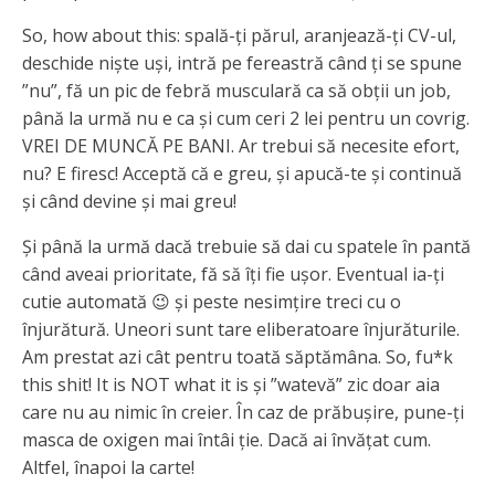
So, how about this: spală-ți părul, aranjează-ți CV-ul,
deschide niște uși, intră pe fereastră când ți se spune
”nu”, fă un pic de febră musculară ca să obții un job,
până la urmă nu e ca și cum ceri 2 lei pentru un covrig.
VREI DE MUNCĂ PE BANI. Ar trebui să necesite efort,
nu? E firesc! Acceptă că e greu, și apucă-te și continuă
și când devine și mai greu!
Și până la urmă dacă trebuie să dai cu spatele în pantă
când aveai prioritate, fă să îți fie ușor. Eventual ia-ți
cutie automată 😉 și peste nesimțire treci cu o
înjurătură. Uneori sunt tare eliberatoare înjurăturile.
Am prestat azi cât pentru toată săptămâna. So, fu*k
this shit! It is NOT what it is și ”watevă” zic doar aia
care nu au nimic în creier. În caz de prăbușire, pune-ți
masca de oxigen mai întâi ție. Dacă ai învățat cum.
Altfel, înapoi la carte!