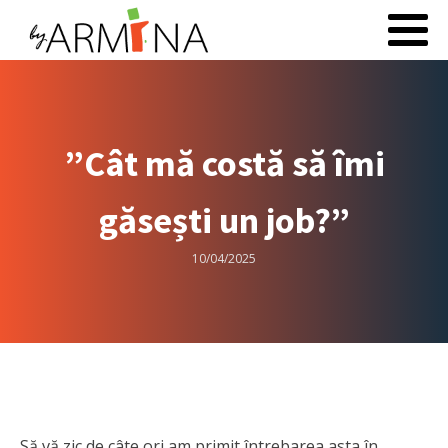
”Cât mă costă să îmi
găsești un job?”
10/04/2025
Să vă zic de câte ori am primit întrebarea asta în