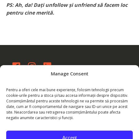
PS: Ah, da! Dați unfollow și unfriend să facem loc
pentru cine merită.
Manage Consent
eu@byarmina.com
WhatsApp: 0760 137 488
Pentru a oferi cele mai bune experiențe, folosim tehnologii precum
cookie-urile pentru a stoca și/sau accesa informații despre dispozitiv.
Consimțământul pentru aceste tehnologii ne va permite să procesăm
date, cum ar fi comportamentul de navigare sau ID-uri unice pe acest
Plătește online
site. Neacordarea sau retragerea consimțământului poate afecta
negativ anumite caracteristici și funcții.
Echipa ByArmina - SC CRB
COMERTRANSCONSULT SRL
Accept