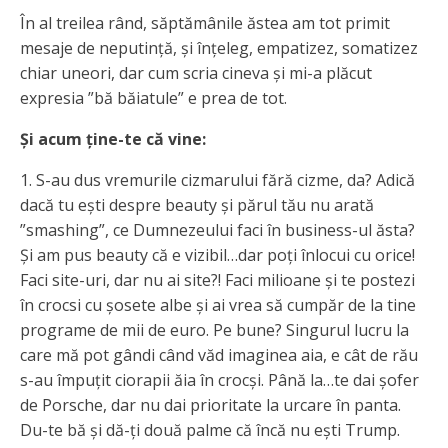
În al treilea rând, săptămânile ăstea am tot primit
mesaje de neputință, și înțeleg, empatizez, somatizez
chiar uneori, dar cum scria cineva și mi-a plăcut
expresia ”bă băiatule” e prea de tot.
Și acum ține-te că vine:
1. S-au dus vremurile cizmarului fără cizme, da? Adică
dacă tu ești despre beauty și părul tău nu arată
”smashing”, ce Dumnezeului faci în business-ul ăsta?
Și am pus beauty că e vizibil…dar poți înlocui cu orice!
Faci site-uri, dar nu ai site?! Faci milioane și te postezi
în crocsi cu șosete albe și ai vrea să cumpăr de la tine
programe de mii de euro. Pe bune? Singurul lucru la
care mă pot gândi când văd imaginea aia, e cât de rău
s-au împuțit ciorapii ăia în crocși. Până la…te dai șofer
de Porsche, dar nu dai prioritate la urcare în panta.
Du-te bă și dă-ți două palme că încă nu ești Trump.