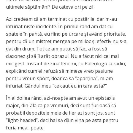
ultimele săptămâni? De câteva ori pe zi!
Azi credeam că am terminat cu postările, dar m-au
înfuriat niște incidente. În primul rând am dat cu
spatele în pantă, eu fiind pe urcare și având prioritate,
pentru că un mistreț mergea pe mijloc și efectiv nu s-a
dat din drum. Tot ce am putut să fac, a fost să
claxonez și să îi arăt obrazul. Nu a făcut nici cel mai
mic gest. Instant de ziua fericirii, cu Paleologu la radio,
explicând cum el refuză să mimeze vreo pasiune
pentru vreun sport, doar ca să ”aparțină”, m-am
înfuriat. Gândul meu ”ce caut eu în țara asta?”
În al doilea rând, azi-noapte am avut un epistaxis
major, din-ăla ca pe vremuri, deci sunt furioasă că
probabil depozitele mele de fier azi sunt jos, sunt
”light-headed”, deci hai să dăm vina pe asta pentru
furia mea…poate.